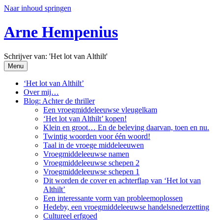
Naar inhoud springen
Arne Hempenius
Schrijver van: 'Het lot van Althilt'
Menu
‘Het lot van Althilt’
Over mij…
Blog: Achter de thriller
Een vroegmiddeleeuwse vleugelkam
‘Het lot van Althilt’ kopen!
Klein en groot… En de beleving daarvan, toen en nu.
Twintig woorden voor één woord!
Taal in de vroege middeleeuwen
Vroegmiddeleeuwse namen
Vroegmiddeleeuwse schepen 2
Vroegmiddeleeuwse schepen 1
Dit worden de cover en achterflap van ‘Het lot van
Althilt’
Een interessante vorm van probleemoplossen
Hedeby, een vroegmiddeleeuwse handelsnederzetting
Cultureel erfgoed