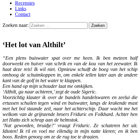
Recensies
Links
Contact
Zoeken naar:
‘Het lot van Althilt’
“Een plens buiswater spat over me heen. Ik ben meteen half
doorweekt en huiver van schrik en van de kou van het zeewater. Ik
haat deze reis! Ik wil niet. Opnieuw schuift de boeg van het schip
omhoog de schuimkoppen in, om enkele tellen later aan de andere
kant van de golf in het water te klappen.
Een hand op mijn schouder laat me omkijken.
‘Althilt, ga naar achteren,’ zegt de oude Sigeric.
Voorzichtig klauter ik over de bundels handelswaren en zeelui die
ertussen schuilen tegen wind en buiswater, langs de krakende mast
met het bol staande zeil, naar het achterschip. Daar wacht me het
welkom van de grijnzende broers Friduric en Folkhard. Achter hen
zet Hatto zich schrap aan de helmstok.
‘Nat geworden, bruidje?’ vraagt Friduric. Ze schateren het uit.
Idioten! Ik ril en voel me ellendig in mijn natte kleren; en ik ben
boos. Reden genoeg om ze de rug toe te draaien.