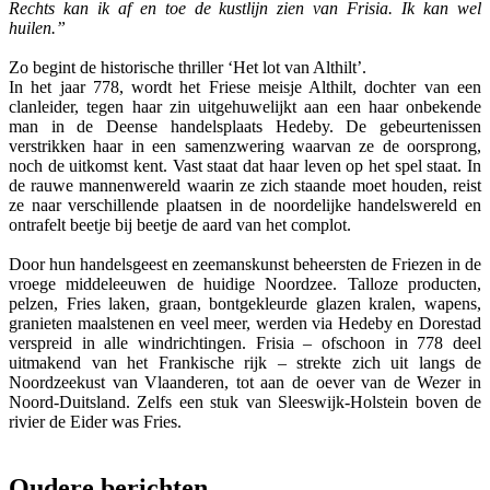
Rechts kan ik af en toe de kustlijn zien van Frisia. Ik kan wel
huilen.”
Zo begint de historische thriller ‘Het lot van Althilt’.
In het jaar 778, wordt het Friese meisje Althilt, dochter van een
clanleider, tegen haar zin uitgehuwelijkt aan een haar onbekende
man in de Deense handelsplaats Hedeby. De gebeurtenissen
verstrikken haar in een samenzwering waarvan ze de oorsprong,
noch de uitkomst kent. Vast staat dat haar leven op het spel staat. In
de rauwe mannenwereld waarin ze zich staande moet houden, reist
ze naar verschillende plaatsen in de noordelijke handelswereld en
ontrafelt beetje bij beetje de aard van het complot.
Door hun handelsgeest en zeemanskunst beheersten de Friezen in de
vroege middeleeuwen de huidige Noordzee. Talloze producten,
pelzen, Fries laken, graan, bontgekleurde glazen kralen, wapens,
granieten maalstenen en veel meer, werden via Hedeby en Dorestad
verspreid in alle windrichtingen. Frisia – ofschoon in 778 deel
uitmakend van het Frankische rijk – strekte zich uit langs de
Noordzeekust van Vlaanderen, tot aan de oever van de Wezer in
Noord-Duitsland. Zelfs een stuk van Sleeswijk-Holstein boven de
rivier de Eider was Fries.
Oudere berichten